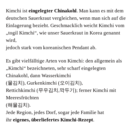
Kimchi ist
eingelegter Chinakohl
. Man kann es mit dem
deutschen Sauerkraut vergleichen, wenn man sich auf die
Einlagerung bezieht. Geschmacklich weicht Kimchi vom
„togil Kimchi“, wie unser Sauerkraut in Korea genannt
wird,
jedoch stark vom koreanischen Pendant ab.
Es gibt vielfälltige Arten von Kimchi: den allgemein als
„Kimchi“ bezeichneten, sehr scharf eingelegten
Chinakohl, dann Wasserkimchi
(물김치), Gurkenkimchi (오이김치),
Rettichkimchi (무우김치,깍두기); ferner Kimchi mit
Meeresfrüchten
(해물김치).
Jede Region, jedes Dorf, sogar jede Familie hat
ihr
eigenes, überliefertes Kimchi-Rezept
.