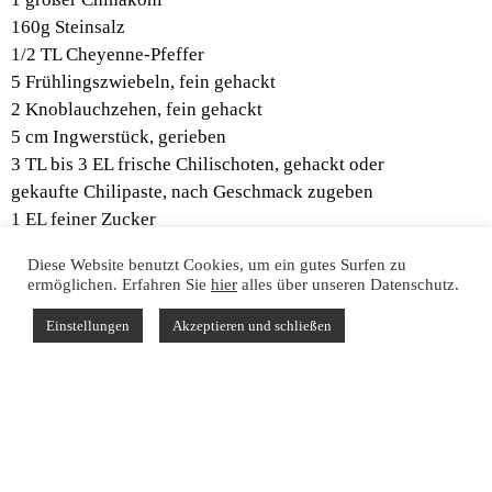
160g Steinsalz
1/2 TL Cheyenne-Pfeffer
5 Frühlingszwiebeln, fein gehackt
2 Knoblauchzehen, fein gehackt
5 cm Ingwerstück, gerieben
3 TL bis 3 EL frische Chilischoten, gehackt oder
gekaufte Chilipaste, nach Geschmack zugeben
1 EL feiner Zucker
600ml kaltes Wasser
Diese Website benutzt Cookies, um ein gutes Surfen zu
ermöglichen. Erfahren Sie
hier
alles über unseren Datenschutz.
Zubereitung
Einstellungen
Akzeptieren und schließen
Den Kohl halbieren. In mundgerechte Stücke schneiden. In
eine große Schüssel wird eine Lage Kohl gegeben, und mit
etwas Salz bestreut. Weitere Lagen Kohl und Salz folgen.
Abschließen mit einer Lage Salz. Ein in die Schüssel
passender, aber den Kohl abdeckender Teller wird